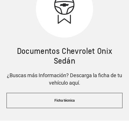
Alerta de punto ciego
Cotiza tu Onix Sedán
Documentos Chevrolet Onix
Tecnología OnStar
Sedán
con asistencia 24/7
¿Buscas más Información? Descarga la ficha de tu
Asistente de parqueo semi-automático
Cotiza tu Onix Sedán
vehículo aquí.
Características y equipamiento pueden variar según
Ficha técnica
la versión.